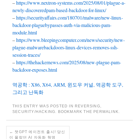
–
https://www.nextron-systems.com/2025/08/01/plague-a-
newly-discoveredpam-based-backdoor-for-linux/
–
https://securityaffairs.com/180701/malware/new-linux-
backdoor-plaguebypasses-auth-via-malicious-pam-
module.html
–
https://www.bleepingcomputer.com/news/security/new-
plague-malwarebackdoors-linux-devices-removes-ssh-
session-traces/
–
https://thehackernews.com/2025/08/new-plague-pam-
backdoor-exposes.html
역공학 : X86, X64, ARM, 윈도우 커널, 역공학 도구,
그리고 난독화
THIS ENTRY WAS POSTED IN
REVERSING
,
SECURITY/HACKING
. BOOKMARK THE
PERMALINK
.
←
챗GPT 에이전트 출시! 당신
이 몰랐던 AI 자동화 혁명