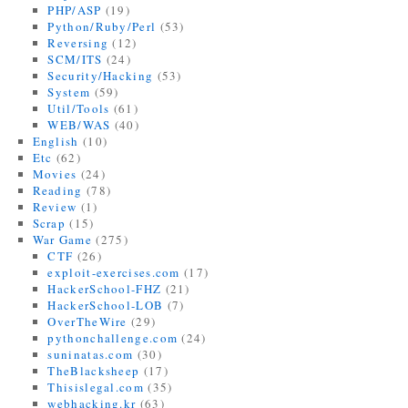
PHP/ASP
(19)
Python/Ruby/Perl
(53)
Reversing
(12)
SCM/ITS
(24)
Security/Hacking
(53)
System
(59)
Util/Tools
(61)
WEB/WAS
(40)
English
(10)
Etc
(62)
Movies
(24)
Reading
(78)
Review
(1)
Scrap
(15)
War Game
(275)
CTF
(26)
exploit-exercises.com
(17)
HackerSchool-FHZ
(21)
HackerSchool-LOB
(7)
OverTheWire
(29)
pythonchallenge.com
(24)
suninatas.com
(30)
TheBlacksheep
(17)
Thisislegal.com
(35)
webhacking.kr
(63)