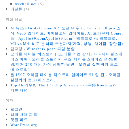
wechall.net
(6)
미분류
(3)
최신 댓글
AI 뉴스 - Grok-4, Kimi K2, 오픈AI 위기, Gemini 3.0 pro 소
식, Veo3 업데이트, 바이브코딩 업데이트, AI 브라우저 Comet
등 - Apollo89.comApollo89.com
-
맥북프로 vs 맥북프로,
M3 vs M4, 비교 분석과 추천까지(가격, 성능, 차이점, 장단점)
김교령
-
Wireshark pcap 파일 분할
오라클 테이블 히스토리 | [오라클 기초 강좌] 12 - 테이블스페
이스 이해 - 오라클 스토리지 구조, 테이블스페이스 생성/변
경/제거 240 개의 가장 정확한 답변
-
오라클 실행쿼리 로그
(히스토리)
톱 1507 오라클 테이블 히스토리 업데이트 53 일 전
-
오라클
실행쿼리 로그(히스토리)
Top 16 라우팅 The 178 Top Answers
-
라우팅(Routing)의
기본 개념
메타
로그인
입력 내용 피드
댓글 피드
WordPress.org