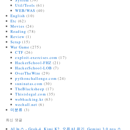
System
(59)
Util/Tools
(61)
WEB/WAS
(40)
English
(10)
Etc
(62)
Movies
(24)
Reading
(78)
Review
(1)
Scrap
(15)
War Game
(275)
CTF
(26)
exploit-exercises.com
(17)
HackerSchool-FHZ
(21)
HackerSchool-LOB
(7)
OverTheWire
(29)
pythonchallenge.com
(24)
suninatas.com
(30)
TheBlacksheep
(17)
Thisislegal.com
(35)
webhacking.kr
(63)
wechall.net
(6)
미분류
(3)
최신 댓글
AI 뉴스 - Grok-4, Kimi K2, 오픈AI 위기, Gemini 3.0 pro 소