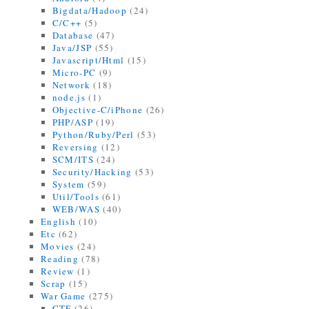
Bigdata/Hadoop
(24)
C/C++
(5)
Database
(47)
Java/JSP
(55)
Javascript/Html
(15)
Micro-PC
(9)
Network
(18)
node.js
(1)
Objective-C/iPhone
(26)
PHP/ASP
(19)
Python/Ruby/Perl
(53)
Reversing
(12)
SCM/ITS
(24)
Security/Hacking
(53)
System
(59)
Util/Tools
(61)
WEB/WAS
(40)
English
(10)
Etc
(62)
Movies
(24)
Reading
(78)
Review
(1)
Scrap
(15)
War Game
(275)
CTF
(26)