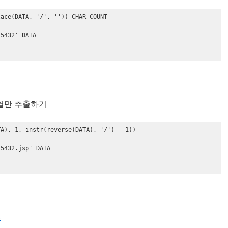
ace(DATA, '/', '')) CHAR_COUNT

5432' DATA

자열만 추출하기
A), 1, instr(reverse(DATA), '/') - 1))

5432.jsp' DATA

4