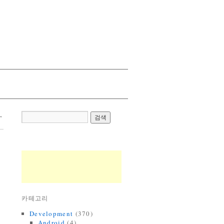
→
카테고리
Development
(370)
Android
(4)