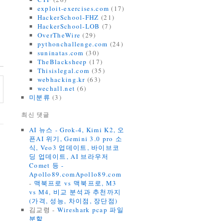
exploit-exercises.com
(17)
HackerSchool-FHZ
(21)
HackerSchool-LOB
(7)
OverTheWire
(29)
pythonchallenge.com
(24)
suninatas.com
(30)
TheBlacksheep
(17)
Thisislegal.com
(35)
webhacking.kr
(63)
wechall.net
(6)
미분류
(3)
최신 댓글
AI 뉴스 - Grok-4, Kimi K2, 오
픈AI 위기, Gemini 3.0 pro 소
식, Veo3 업데이트, 바이브코
딩 업데이트, AI 브라우저
Comet 등 -
Apollo89.comApollo89.com
-
맥북프로 vs 맥북프로, M3
vs M4, 비교 분석과 추천까지
(가격, 성능, 차이점, 장단점)
김교령
-
Wireshark pcap 파일
분할