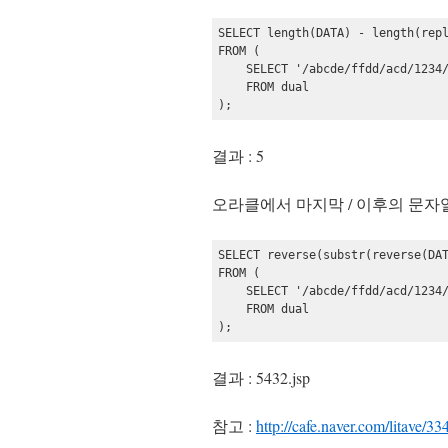
SELECT length(DATA) - length(repl
FROM (

    SELECT '/abcde/ffdd/acd/1234/
    FROM dual

결과 : 5
오라클에서 마지막 / 이후의 문
SELECT reverse(substr(reverse(DAT
FROM (

    SELECT '/abcde/ffdd/acd/1234/
    FROM dual

);
결과 : 5432.jsp
참고 :
http://cafe.naver.com/litave/33