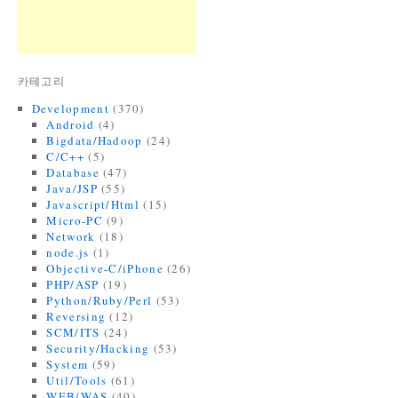
카테고리
Development
(370)
Android
(4)
Bigdata/Hadoop
(24)
C/C++
(5)
Database
(47)
Java/JSP
(55)
Javascript/Html
(15)
Micro-PC
(9)
Network
(18)
node.js
(1)
Objective-C/iPhone
(26)
PHP/ASP
(19)
Python/Ruby/Perl
(53)
Reversing
(12)
SCM/ITS
(24)
Security/Hacking
(53)
System
(59)
Util/Tools
(61)
WEB/WAS
(40)