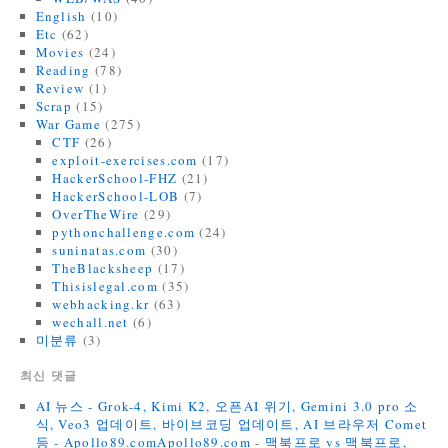
English
(10)
Etc
(62)
Movies
(24)
Reading
(78)
Review
(1)
Scrap
(15)
War Game
(275)
CTF
(26)
exploit-exercises.com
(17)
HackerSchool-FHZ
(21)
HackerSchool-LOB
(7)
OverTheWire
(29)
pythonchallenge.com
(24)
suninatas.com
(30)
TheBlacksheep
(17)
Thisislegal.com
(35)
webhacking.kr
(63)
wechall.net
(6)
미분류
(3)
최신 댓글
AI 뉴스 - Grok-4, Kimi K2, 오픈AI 위기, Gemini 3.0 pro 소
식, Veo3 업데이트, 바이브코딩 업데이트, AI 브라우저 Comet
등 - Apollo89.comApollo89.com
-
맥북프로 vs 맥북프로,