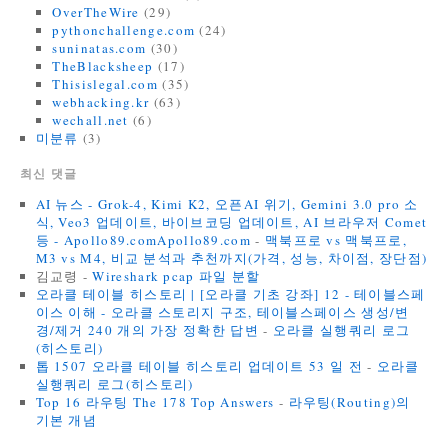
OverTheWire
(29)
pythonchallenge.com
(24)
suninatas.com
(30)
TheBlacksheep
(17)
Thisislegal.com
(35)
webhacking.kr
(63)
wechall.net
(6)
미분류
(3)
최신 댓글
AI 뉴스 - Grok-4, Kimi K2, 오픈AI 위기, Gemini 3.0 pro 소
식, Veo3 업데이트, 바이브코딩 업데이트, AI 브라우저 Comet
등 - Apollo89.comApollo89.com
-
맥북프로 vs 맥북프로,
M3 vs M4, 비교 분석과 추천까지(가격, 성능, 차이점, 장단점)
김교령
-
Wireshark pcap 파일 분할
오라클 테이블 히스토리 | [오라클 기초 강좌] 12 - 테이블스페
이스 이해 - 오라클 스토리지 구조, 테이블스페이스 생성/변
경/제거 240 개의 가장 정확한 답변
-
오라클 실행쿼리 로그
(히스토리)
톱 1507 오라클 테이블 히스토리 업데이트 53 일 전
-
오라클
실행쿼리 로그(히스토리)
Top 16 라우팅 The 178 Top Answers
-
라우팅(Routing)의
기본 개념