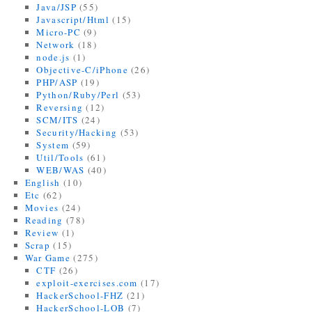
Java/JSP
(55)
Javascript/Html
(15)
Micro-PC
(9)
Network
(18)
node.js
(1)
Objective-C/iPhone
(26)
PHP/ASP
(19)
Python/Ruby/Perl
(53)
Reversing
(12)
SCM/ITS
(24)
Security/Hacking
(53)
System
(59)
Util/Tools
(61)
WEB/WAS
(40)
English
(10)
Etc
(62)
Movies
(24)
Reading
(78)
Review
(1)
Scrap
(15)
War Game
(275)
CTF
(26)
exploit-exercises.com
(17)
HackerSchool-FHZ
(21)
HackerSchool-LOB
(7)