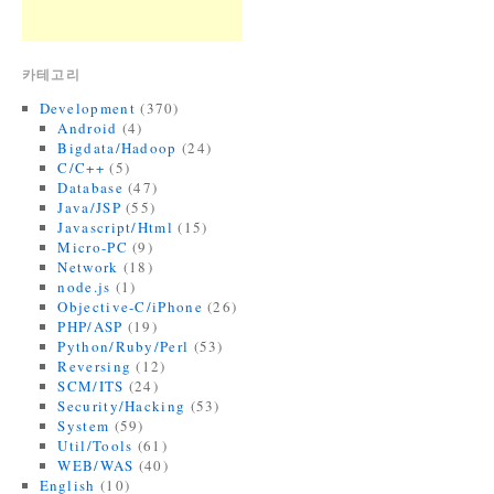
카테고리
Development
(370)
Android
(4)
Bigdata/Hadoop
(24)
C/C++
(5)
Database
(47)
Java/JSP
(55)
Javascript/Html
(15)
Micro-PC
(9)
Network
(18)
node.js
(1)
Objective-C/iPhone
(26)
PHP/ASP
(19)
Python/Ruby/Perl
(53)
Reversing
(12)
SCM/ITS
(24)
Security/Hacking
(53)
System
(59)
Util/Tools
(61)
WEB/WAS
(40)
English
(10)