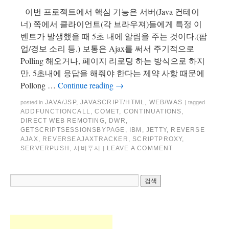
이번 프로젝트에서 핵심 기능은 서버(Java 컨테이
너) 쪽에서 클라이언트(각 브라우져)들에게 특정 이
벤트가 발생했을 때 5초 내에 알림을 주는 것이다.(팝
업/경보 소리 등.) 보통은 Ajax를 써서 주기적으로
Polling 해오거나, 페이지 리로딩 하는 방식으로 하지
만, 5초내에 응답을 해줘야 한다는 제약 사항 때문에
Pollong …
Continue reading
→
JAVA/JSP
,
JAVASCRIPT/HTML
,
WEB/WAS
posted in
|
tagged
ADDFUNCTIONCALL
,
COMET
,
CONTINUATIONS
,
DIRECT WEB REMOTING
,
DWR
,
GETSCRIPTSESSIONSBYPAGE
,
IBM
,
JETTY
,
REVERSE
AJAX
,
REVERSEAJAXTRACKER
,
SCRIPTPROXY
,
SERVERPUSH
,
서버푸시
LEAVE A COMMENT
|