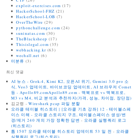
CTF
(26)
exploit-exercises.com
(17)
HackerSchool-FHZ
(21)
HackerSchool-LOB
(7)
OverTheWire
(29)
pythonchallenge.com
(24)
suninatas.com
(30)
TheBlacksheep
(17)
Thisislegal.com
(35)
webhacking.kr
(63)
wechall.net
(6)
미분류
(3)
최신 댓글
AI 뉴스 - Grok-4, Kimi K2, 오픈AI 위기, Gemini 3.0 pro 소
식, Veo3 업데이트, 바이브코딩 업데이트, AI 브라우저 Comet
등 - Apollo89.comApollo89.com
-
맥북프로 vs 맥북프로,
M3 vs M4, 비교 분석과 추천까지(가격, 성능, 차이점, 장단점)
김교령
-
Wireshark pcap 파일 분할
오라클 테이블 히스토리 | [오라클 기초 강좌] 12 - 테이블스페
이스 이해 - 오라클 스토리지 구조, 테이블스페이스 생성/변
경/제거 240 개의 가장 정확한 답변
-
오라클 실행쿼리 로그
(히스토리)
톱 1507 오라클 테이블 히스토리 업데이트 53 일 전
-
오라클
실행쿼리 로그(히스토리)