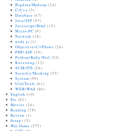
Bigdata/Hadoop
(24)
C/C++
(5)
Database
(47)
Java/JSP
(55)
Javascript/Html
(15)
Micro-PC
(9)
Network
(18)
node.js
(1)
Objective-C/iPhone
(26)
PHP/ASP
(19)
Python/Ruby/Perl
(53)
Reversing
(12)
SCM/ITS
(24)
Security/Hacking
(53)
System
(59)
Util/Tools
(61)
WEB/WAS
(40)
English
(10)
Etc
(62)
Movies
(24)
Reading
(78)
Review
(1)
Scrap
(15)
War Game
(275)