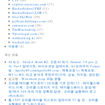
CTF
(26)
exploit-exercises.com
(17)
HackerSchool-FHZ
(21)
HackerSchool-LOB
(7)
OverTheWire
(29)
pythonchallenge.com
(24)
suninatas.com
(30)
TheBlacksheep
(17)
Thisislegal.com
(35)
webhacking.kr
(63)
wechall.net
(6)
미분류
(3)
최신 댓글
AI 뉴스 - Grok-4, Kimi K2, 오픈AI 위기, Gemini 3.0 pro 소
식, Veo3 업데이트, 바이브코딩 업데이트, AI 브라우저 Comet
등 - Apollo89.comApollo89.com
-
맥북프로 vs 맥북프로,
M3 vs M4, 비교 분석과 추천까지(가격, 성능, 차이점, 장단점)
김교령
-
Wireshark pcap 파일 분할
오라클 테이블 히스토리 | [오라클 기초 강좌] 12 - 테이블스페
이스 이해 - 오라클 스토리지 구조, 테이블스페이스 생성/변
경/제거 240 개의 가장 정확한 답변
-
오라클 실행쿼리 로그
(히스토리)
톱 1507 오라클 테이블 히스토리 업데이트 53 일 전
-
오라클
실행쿼리 로그(히스토리)