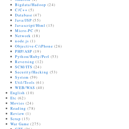
Bigdata/Hadoop
(24)
C/C++
(5)
Database
(47)
Java/JSP
(55)
Javascript/Html
(15)
Micro-PC
(9)
Network
(18)
node.js
(1)
Objective-C/iPhone
(26)
PHP/ASP
(19)
Python/Ruby/Perl
(53)
Reversing
(12)
SCM/ITS
(24)
Security/Hacking
(53)
System
(59)
Util/Tools
(61)
WEB/WAS
(40)
English
(10)
Etc
(62)
Movies
(24)
Reading
(78)
Review
(1)
Scrap
(15)
War Game
(275)