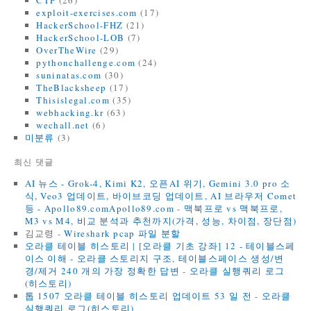
CTF
(26)
exploit-exercises.com
(17)
HackerSchool-FHZ
(21)
HackerSchool-LOB
(7)
OverTheWire
(29)
pythonchallenge.com
(24)
suninatas.com
(30)
TheBlacksheep
(17)
Thisislegal.com
(35)
webhacking.kr
(63)
wechall.net
(6)
미분류
(3)
최신 댓글
AI 뉴스 - Grok-4, Kimi K2, 오픈AI 위기, Gemini 3.0 pro 소
식, Veo3 업데이트, 바이브코딩 업데이트, AI 브라우저 Comet
등 - Apollo89.comApollo89.com
-
맥북프로 vs 맥북프로,
M3 vs M4, 비교 분석과 추천까지(가격, 성능, 차이점, 장단점)
김교령
-
Wireshark pcap 파일 분할
오라클 테이블 히스토리 | [오라클 기초 강좌] 12 - 테이블스페
이스 이해 - 오라클 스토리지 구조, 테이블스페이스 생성/변
경/제거 240 개의 가장 정확한 답변
-
오라클 실행쿼리 로그
(히스토리)
톱 1507 오라클 테이블 히스토리 업데이트 53 일 전
-
오라클
실행쿼리 로그(히스토리)