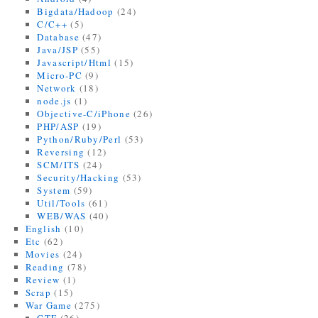
Bigdata/Hadoop
(24)
C/C++
(5)
Database
(47)
Java/JSP
(55)
Javascript/Html
(15)
Micro-PC
(9)
Network
(18)
node.js
(1)
Objective-C/iPhone
(26)
PHP/ASP
(19)
Python/Ruby/Perl
(53)
Reversing
(12)
SCM/ITS
(24)
Security/Hacking
(53)
System
(59)
Util/Tools
(61)
WEB/WAS
(40)
English
(10)
Etc
(62)
Movies
(24)
Reading
(78)
Review
(1)
Scrap
(15)
War Game
(275)