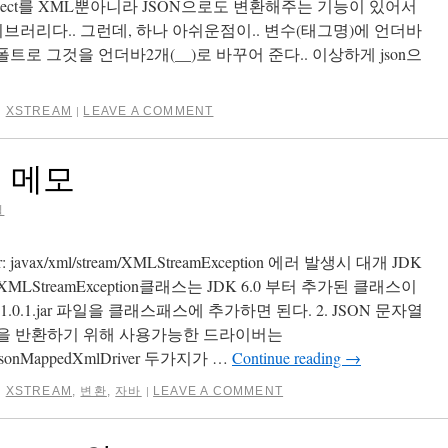
ject를 XML뿐아니라 JSON으로도 변환해주는 기능이 있어서
러리다.. 그런데, 하나 아쉬운점이.. 변수(태그명)에 언더바
디폴트로 그것을 언더바2개(__)로 바꾸어 준다.. 이상하게 json으
,
XSTREAM
LEAVE A COMMENT
|
지 메모
일
ror: javax/xml/stream/XMLStreamException 에러 발생시 대개 JDK
LStreamException클래스는 JDK 6.0 부터 추가된 클래스이
pi-1.0.1.jar 파일을 클래스패스에 추가하면 된다. 2. JSON 문자열
열을 반환하기 위해 사용가능한 드라이버는
JettisonMappedXmlDriver 두가지가 …
Continue reading
→
,
XSTREAM
,
변환
,
자바
LEAVE A COMMENT
|