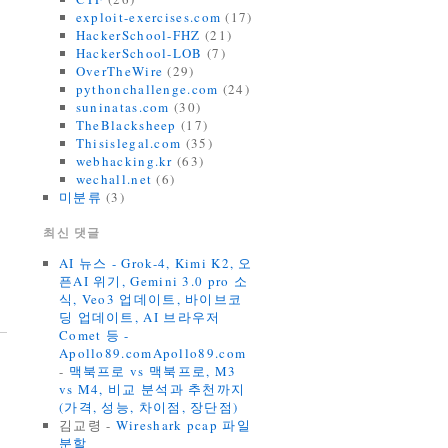
exploit-exercises.com
(17)
HackerSchool-FHZ
(21)
HackerSchool-LOB
(7)
OverTheWire
(29)
pythonchallenge.com
(24)
suninatas.com
(30)
TheBlacksheep
(17)
Thisislegal.com
(35)
webhacking.kr
(63)
wechall.net
(6)
미분류
(3)
최신 댓글
AI 뉴스 - Grok-4, Kimi K2, 오
픈AI 위기, Gemini 3.0 pro 소
식, Veo3 업데이트, 바이브코
딩 업데이트, AI 브라우저
Comet 등 -
Apollo89.comApollo89.com
-
맥북프로 vs 맥북프로, M3
vs M4, 비교 분석과 추천까지
(가격, 성능, 차이점, 장단점)
김교령
-
Wireshark pcap 파일
분할