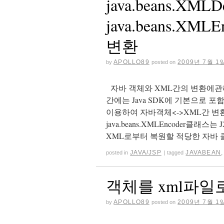
java.beans.XML
java.beans.XM
변환
APOLLO89
2009년 7월 1
by
posted on
자바 객체와 XML간의 변환에관
간에는 Java SDK에 기본으로 포함되어 있
이용하여 자바객체<->XML간 변환 방
java.beans.XMLEncoder클래
XML로부터 복원할 적당한 자바
JAVA/JSP
JAVABEAN
posted in
|
tagged
객체를 xml파일
APOLLO89
2009년 7월 1
by
posted on