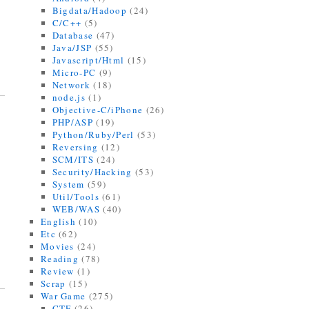
Bigdata/Hadoop
(24)
C/C++
(5)
Database
(47)
Java/JSP
(55)
Javascript/Html
(15)
Micro-PC
(9)
Network
(18)
node.js
(1)
Objective-C/iPhone
(26)
PHP/ASP
(19)
Python/Ruby/Perl
(53)
Reversing
(12)
SCM/ITS
(24)
Security/Hacking
(53)
System
(59)
Util/Tools
(61)
WEB/WAS
(40)
English
(10)
Etc
(62)
Movies
(24)
Reading
(78)
Review
(1)
Scrap
(15)
War Game
(275)
CTF
(26)