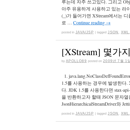
루는데 자주 쓰고있다. 그리고 Ob
아주 유용하게 사용하고 있는 라이브
(_)가 들어가면 XStream에서는 
로 …
Continue reading
→
JAVA/JSP
JSON
,
XML
posted in
|
tagged
[XStream] 몇가
APOLLO89
2009년 7월 1
by
posted on
1. java.lang.NoClassDefFoundEr
1.5를 사용하는 경우에 발생한다. XM
다. JDK 1.5를 사용한다면 stax-a
을 반환하고자 할때 JSON 문자
JsonHierarchicalStreamDriver와 
JAVA/JSP
JSON
,
XML
posted in
|
tagged