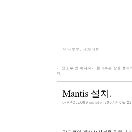
명랑부부, 세계여행
←
청소부 밥 아저씨가 들려주는 삶을 행복
지..
Mantis 설치.
APOLLO89
2007년 6월 2
by
posted on
앞으로의 개발 생산성을 위해서 이