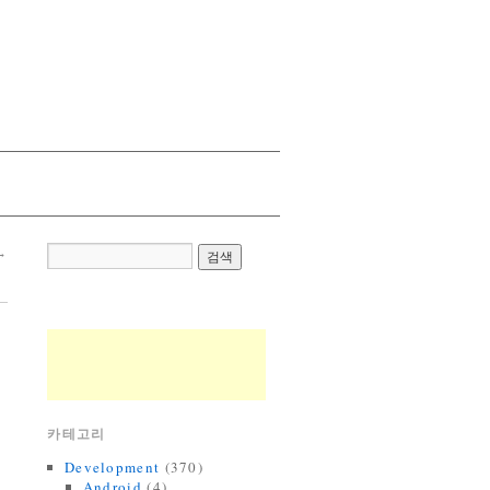
→
카테고리
Development
(370)
Android
(4)