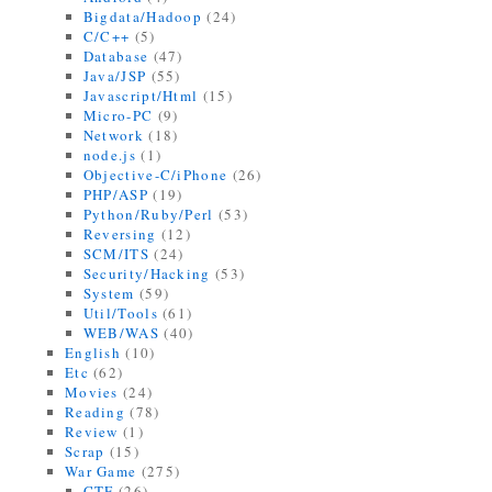
Bigdata/Hadoop
(24)
C/C++
(5)
Database
(47)
Java/JSP
(55)
Javascript/Html
(15)
Micro-PC
(9)
Network
(18)
node.js
(1)
Objective-C/iPhone
(26)
PHP/ASP
(19)
Python/Ruby/Perl
(53)
Reversing
(12)
SCM/ITS
(24)
Security/Hacking
(53)
System
(59)
Util/Tools
(61)
WEB/WAS
(40)
English
(10)
Etc
(62)
Movies
(24)
Reading
(78)
Review
(1)
Scrap
(15)
War Game
(275)
CTF
(26)