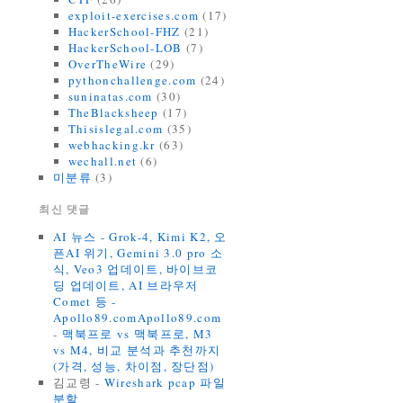
exploit-exercises.com
(17)
HackerSchool-FHZ
(21)
HackerSchool-LOB
(7)
OverTheWire
(29)
pythonchallenge.com
(24)
suninatas.com
(30)
TheBlacksheep
(17)
Thisislegal.com
(35)
webhacking.kr
(63)
wechall.net
(6)
미분류
(3)
최신 댓글
AI 뉴스 - Grok-4, Kimi K2, 오
픈AI 위기, Gemini 3.0 pro 소
식, Veo3 업데이트, 바이브코
딩 업데이트, AI 브라우저
Comet 등 -
Apollo89.comApollo89.com
-
맥북프로 vs 맥북프로, M3
vs M4, 비교 분석과 추천까지
(가격, 성능, 차이점, 장단점)
김교령
-
Wireshark pcap 파일
분할