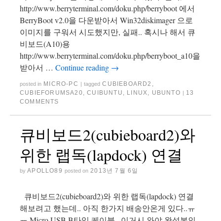
http://www.berryterminal.com/doku.php/berryboot 에서
BerryBoot v2.0을 다운받아서 Win32diskimager 으로
이미지를 구워서 시도했지만, 실패.. 혹시나 해서 큐
비보드(A10)용
http://www.berryterminal.com/doku.php/berryboot_a10을
받아서 …
Continue reading
→
MICRO-PC
CUBIEBOARD2
,
posted in
|
tagged
CUBIEFORUMSA20
,
CUIBUNTU
,
LINUX
,
UBUNTO
13
|
COMMENTS
큐비보드2(cubieboard2)와
위한 랩독(lapdock) 연결
APOLLO89
2013년 7월 6일
by
posted on
큐비보드2(cubieboard2)와 위한 랩독(lapdock) 연결
해보려고 했는데.. 아직 한가지 배송안온게 있다..ㅠ
ㅠ Micro USB B타입 케이블.. 이거시 와야 완성본인