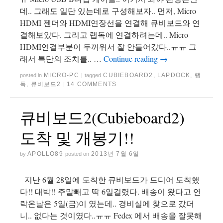
데.. 그래도 일단 있는데로 구성해보자.. 먼저, Micro
HDMI 젠더와 HDMI연장선을 연결해 큐비보드와 연
결해보았다. 그리고 랩독에 연결하려는데.. Micro
HDMI연결부분이 두꺼워서 잘 안들어갔다..ㅠㅠ 그
래서 특단의 조치를.. …
Continue reading
→
MICRO-PC
CUBIEBOARD2
,
LAPDOCK
,
랩
posted in
|
tagged
독
,
큐비보드2
14 COMMENTS
|
큐비보드2(Cubieboard2)
도착 및 개봉기!!
APOLLO89
2013년 7월 6일
by
posted on
지난 6월 28일에 도착한 큐비보드가 드디어 도착했
다!! 대박!! 주말빼고 딱 6일걸렸다. 배송이 왔다고 연
락온날은 5일(금)이 였는데.. 경비실에 찾으로 갔더
니.. 없다는 것이였다..ㅠㅠ Fedex 에서 배송을 잘못해