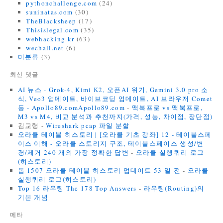
pythonchallenge.com
(24)
suninatas.com
(30)
TheBlacksheep
(17)
Thisislegal.com
(35)
webhacking.kr
(63)
wechall.net
(6)
미분류
(3)
최신 댓글
AI 뉴스 - Grok-4, Kimi K2, 오픈AI 위기, Gemini 3.0 pro 소
식, Veo3 업데이트, 바이브코딩 업데이트, AI 브라우저 Comet
등 - Apollo89.comApollo89.com
-
맥북프로 vs 맥북프로,
M3 vs M4, 비교 분석과 추천까지(가격, 성능, 차이점, 장단점)
김교령
-
Wireshark pcap 파일 분할
오라클 테이블 히스토리 | [오라클 기초 강좌] 12 - 테이블스페
이스 이해 - 오라클 스토리지 구조, 테이블스페이스 생성/변
경/제거 240 개의 가장 정확한 답변
-
오라클 실행쿼리 로그
(히스토리)
톱 1507 오라클 테이블 히스토리 업데이트 53 일 전
-
오라클
실행쿼리 로그(히스토리)
Top 16 라우팅 The 178 Top Answers
-
라우팅(Routing)의
기본 개념
메타