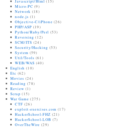
Javascript/Html
(15)
Micro-PC
(9)
Network
(18)
node.js
(1)
Objective-C/iPhone
(26)
PHP/ASP
(19)
Python/Ruby/Perl
(53)
Reversing
(12)
SCM/ITS
(24)
Security/Hacking
(53)
System
(59)
Util/Tools
(61)
WEB/WAS
(40)
English
(10)
Etc
(62)
Movies
(24)
Reading
(78)
Review
(1)
Scrap
(15)
War Game
(275)
CTF
(26)
exploit-exercises.com
(17)
HackerSchool-FHZ
(21)
HackerSchool-LOB
(7)
OverTheWire
(29)