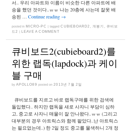
서.. 우리 아파트와 이름이 비슷한 다른 아파트에 배
송을 했던 것이다..ㅠㅠ 나는 20층에 사는데 잘못 배
송된 …
Continue reading
→
MICRO-PC
CUBIEBOARD2
,
개봉기
,
큐비보
posted in
|
tagged
드2
LEAVE A COMMENT
|
큐비보드2(cubieboard2)를
위한 랩독(lapdock)과 케이
블 구매
APOLLO89
2013년 7월 2일
by
posted on
큐비보드를 지르고 바로 랩독구매를 위한 검색에
돌입했다.. 하지만 랩독을 새로 사자니 부담이 심하
고, 중고로 사자니 매물이 잘 안나왔다..ㅠㅠ (그리고
대부분의 경우 아트릭스와 함께 팔았다..난 아트릭스
는 필요없는데..) 한 2일 정도 중고를 물색하니 2개 정