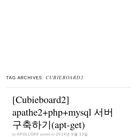
CUBIEBOARD2
TAG ARCHIVES:
[Cubieboard2]
apathe2+php+mysql 서버
구축하기(apt-get)
APOLLO89
2014년 9월 13일
by
posted on