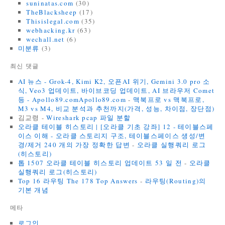
suninatas.com
(30)
TheBlacksheep
(17)
Thisislegal.com
(35)
webhacking.kr
(63)
wechall.net
(6)
미분류
(3)
최신 댓글
AI 뉴스 - Grok-4, Kimi K2, 오픈AI 위기, Gemini 3.0 pro 소
식, Veo3 업데이트, 바이브코딩 업데이트, AI 브라우저 Comet
등 - Apollo89.comApollo89.com
-
맥북프로 vs 맥북프로,
M3 vs M4, 비교 분석과 추천까지(가격, 성능, 차이점, 장단점)
김교령
-
Wireshark pcap 파일 분할
오라클 테이블 히스토리 | [오라클 기초 강좌] 12 - 테이블스페
이스 이해 - 오라클 스토리지 구조, 테이블스페이스 생성/변
경/제거 240 개의 가장 정확한 답변
-
오라클 실행쿼리 로그
(히스토리)
톱 1507 오라클 테이블 히스토리 업데이트 53 일 전
-
오라클
실행쿼리 로그(히스토리)
Top 16 라우팅 The 178 Top Answers
-
라우팅(Routing)의
기본 개념
메타
로그인