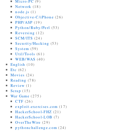
Micro-PC
(9)
Network
(18)
node.js
(1)
Objective-C/iPhone
(26)
PHP/ASP
(19)
Python/Ruby/Perl
(53)
Reversing
(12)
SCM/ITS
(24)
Security/Hacking
(53)
System
(59)
Util/Tools
(61)
WEB/WAS
(40)
English
(10)
Etc
(62)
Movies
(24)
Reading
(78)
Review
(1)
Scrap
(15)
War Game
(275)
CTF
(26)
exploit-exercises.com
(17)
HackerSchool-FHZ
(21)
HackerSchool-LOB
(7)
OverTheWire
(29)
pythonchallenge.com
(24)