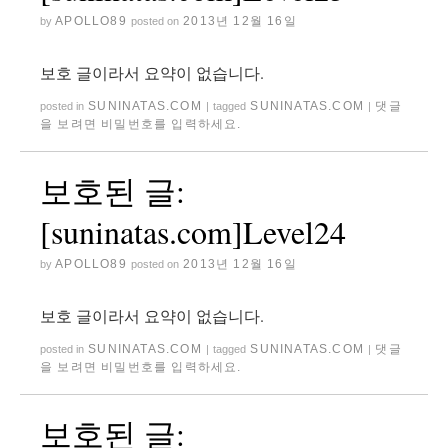
APOLLO89
2013년 12월 16일
by
posted on
보호 글이라서 요약이 없습니다.
SUNINATAS.COM
SUNINATAS.COM
댓글
posted in
|
tagged
|
을 보려면 비밀번호를 입력하세요.
보호된 글:
[suninatas.com]Level24
APOLLO89
2013년 12월 16일
by
posted on
보호 글이라서 요약이 없습니다.
SUNINATAS.COM
SUNINATAS.COM
댓글
posted in
|
tagged
|
을 보려면 비밀번호를 입력하세요.
보호된 글: