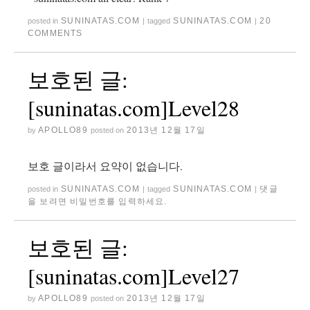
SUNINATAS.COM
SUNINATAS.COM
20
posted in
|
tagged
|
COMMENTS
보호된 글:
[suninatas.com]Level28
APOLLO89
2013년 12월 17일
by
posted on
보호 글이라서 요약이 없습니다.
SUNINATAS.COM
SUNINATAS.COM
댓글
posted in
|
tagged
|
을 보려면 비밀번호를 입력하세요.
보호된 글:
[suninatas.com]Level27
APOLLO89
2013년 12월 17일
by
posted on