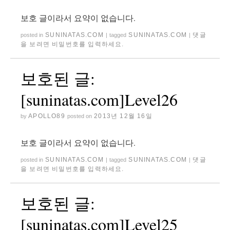
보호 글이라서 요약이 없습니다.
SUNINATAS.COM
SUNINATAS.COM
댓글
posted in
|
tagged
|
을 보려면 비밀번호를 입력하세요.
보호된 글:
[suninatas.com]Level26
APOLLO89
2013년 12월 16일
by
posted on
보호 글이라서 요약이 없습니다.
SUNINATAS.COM
SUNINATAS.COM
댓글
posted in
|
tagged
|
을 보려면 비밀번호를 입력하세요.
보호된 글:
[suninatas.com]Level25