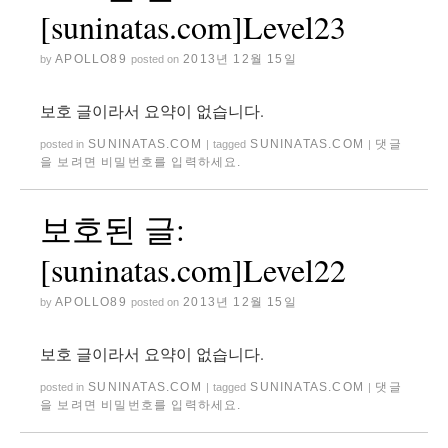
[suninatas.com]Level23
APOLLO89
2013년 12월 15일
by
posted on
보호 글이라서 요약이 없습니다.
SUNINATAS.COM
SUNINATAS.COM
댓글
posted in
|
tagged
|
을 보려면 비밀번호를 입력하세요.
보호된 글:
[suninatas.com]Level22
APOLLO89
2013년 12월 15일
by
posted on
보호 글이라서 요약이 없습니다.
SUNINATAS.COM
SUNINATAS.COM
댓글
posted in
|
tagged
|
을 보려면 비밀번호를 입력하세요.