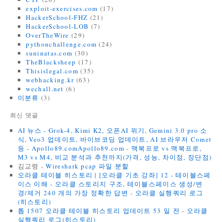
exploit-exercises.com
(17)
HackerSchool-FHZ
(21)
HackerSchool-LOB
(7)
OverTheWire
(29)
pythonchallenge.com
(24)
suninatas.com
(30)
TheBlacksheep
(17)
Thisislegal.com
(35)
webhacking.kr
(63)
wechall.net
(6)
미분류
(3)
최신 댓글
AI 뉴스 - Grok-4, Kimi K2, 오픈AI 위기, Gemini 3.0 pro 소
식, Veo3 업데이트, 바이브코딩 업데이트, AI 브라우저 Comet
등 - Apollo89.comApollo89.com
-
맥북프로 vs 맥북프로,
M3 vs M4, 비교 분석과 추천까지(가격, 성능, 차이점, 장단점)
김교령
-
Wireshark pcap 파일 분할
오라클 테이블 히스토리 | [오라클 기초 강좌] 12 - 테이블스페
이스 이해 - 오라클 스토리지 구조, 테이블스페이스 생성/변
경/제거 240 개의 가장 정확한 답변
-
오라클 실행쿼리 로그
(히스토리)
톱 1507 오라클 테이블 히스토리 업데이트 53 일 전
-
오라클
실행쿼리 로그(히스토리)