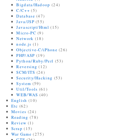
Bigdata/Hadoop
(24)
C/C++
(5)
Database
(47)
Java/JSP
(55)
Javascript/Html
(15)
Micro-PC
(9)
Network
(18)
node.js
(1)
Objective-C/iPhone
(26)
PHP/ASP
(19)
Python/Ruby/Perl
(53)
Reversing
(12)
SCM/ITS
(24)
Security/Hacking
(53)
System
(59)
Util/Tools
(61)
WEB/WAS
(40)
English
(10)
Etc
(62)
Movies
(24)
Reading
(78)
Review
(1)
Scrap
(15)
War Game
(275)
CTF
(26)