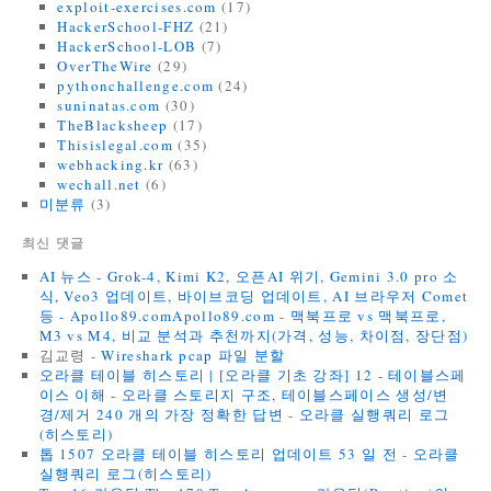
exploit-exercises.com
(17)
HackerSchool-FHZ
(21)
HackerSchool-LOB
(7)
OverTheWire
(29)
pythonchallenge.com
(24)
suninatas.com
(30)
TheBlacksheep
(17)
Thisislegal.com
(35)
webhacking.kr
(63)
wechall.net
(6)
미분류
(3)
최신 댓글
AI 뉴스 - Grok-4, Kimi K2, 오픈AI 위기, Gemini 3.0 pro 소
식, Veo3 업데이트, 바이브코딩 업데이트, AI 브라우저 Comet
등 - Apollo89.comApollo89.com
-
맥북프로 vs 맥북프로,
M3 vs M4, 비교 분석과 추천까지(가격, 성능, 차이점, 장단점)
김교령
-
Wireshark pcap 파일 분할
오라클 테이블 히스토리 | [오라클 기초 강좌] 12 - 테이블스페
이스 이해 - 오라클 스토리지 구조, 테이블스페이스 생성/변
경/제거 240 개의 가장 정확한 답변
-
오라클 실행쿼리 로그
(히스토리)
톱 1507 오라클 테이블 히스토리 업데이트 53 일 전
-
오라클
실행쿼리 로그(히스토리)