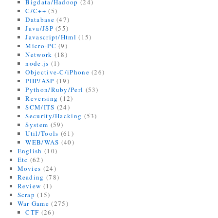
Bigdata/Hadoop
(24)
C/C++
(5)
Database
(47)
Java/JSP
(55)
Javascript/Html
(15)
Micro-PC
(9)
Network
(18)
node.js
(1)
Objective-C/iPhone
(26)
PHP/ASP
(19)
Python/Ruby/Perl
(53)
Reversing
(12)
SCM/ITS
(24)
Security/Hacking
(53)
System
(59)
Util/Tools
(61)
WEB/WAS
(40)
English
(10)
Etc
(62)
Movies
(24)
Reading
(78)
Review
(1)
Scrap
(15)
War Game
(275)
CTF
(26)