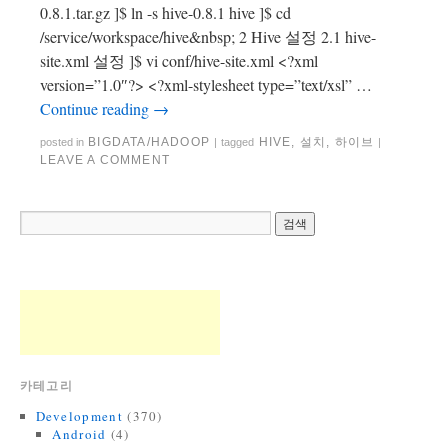
0.8.1.tar.gz ]$ ln -s hive-0.8.1 hive ]$ cd
/service/workspace/hive&nbsp; 2 Hive 설정 2.1 hive-
site.xml 설정 ]$ vi conf/hive-site.xml <?xml
version=”1.0″?> <?xml-stylesheet type=”text/xsl” …
Continue reading
→
BIGDATA/HADOOP
HIVE
,
설치
,
하이브
posted in
|
tagged
|
LEAVE A COMMENT
카테고리
Development
(370)
Android
(4)