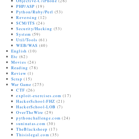
Objective-C/iPhone
(26)
PHP/ASP
(19)
Python/Ruby/Perl
(53)
Reversing
(12)
SCM/ITS
(24)
Security/Hacking
(53)
System
(59)
Util/Tools
(61)
WEB/WAS
(40)
English
(10)
Etc
(62)
Movies
(24)
Reading
(78)
Review
(1)
Scrap
(15)
War Game
(275)
CTF
(26)
exploit-exercises.com
(17)
HackerSchool-FHZ
(21)
HackerSchool-LOB
(7)
OverTheWire
(29)
pythonchallenge.com
(24)
suninatas.com
(30)
TheBlacksheep
(17)
Thisislegal.com
(35)