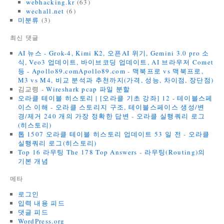
webhacking.kr
(63)
wechall.net
(6)
미분류
(3)
최신 댓글
AI 뉴스 - Grok-4, Kimi K2, 오픈AI 위기, Gemini 3.0 pro 소
식, Veo3 업데이트, 바이브코딩 업데이트, AI 브라우저 Comet
등 - Apollo89.comApollo89.com
-
맥북프로 vs 맥북프로,
M3 vs M4, 비교 분석과 추천까지(가격, 성능, 차이점, 장단점)
김교령
-
Wireshark pcap 파일 분할
오라클 테이블 히스토리 | [오라클 기초 강좌] 12 - 테이블스페
이스 이해 - 오라클 스토리지 구조, 테이블스페이스 생성/변
경/제거 240 개의 가장 정확한 답변
-
오라클 실행쿼리 로그
(히스토리)
톱 1507 오라클 테이블 히스토리 업데이트 53 일 전
-
오라클
실행쿼리 로그(히스토리)
Top 16 라우팅 The 178 Top Answers
-
라우팅(Routing)의
기본 개념
메타
로그인
입력 내용 피드
댓글 피드
WordPress.org