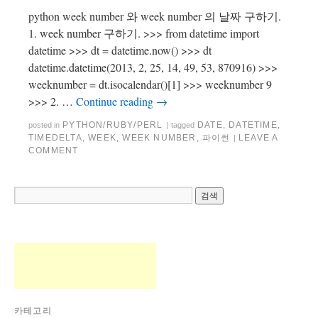
python week number 와 week number 의 날짜 구하기.
1. week number 구하기. >>> from datetime import
datetime >>> dt = datetime.now() >>> dt
datetime.datetime(2013, 2, 25, 14, 49, 53, 870916) >>>
weeknumber = dt.isocalendar()[1] >>> weeknumber 9
>>> 2. …
Continue reading
→
PYTHON/RUBY/PERL
DATE
,
DATETIME
,
posted in
|
tagged
TIMEDELTA
,
WEEK
,
WEEK NUMBER
,
파이썬
LEAVE A
|
COMMENT
카테고리