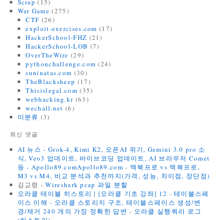
Scrap
(15)
War Game
(275)
CTF
(26)
exploit-exercises.com
(17)
HackerSchool-FHZ
(21)
HackerSchool-LOB
(7)
OverTheWire
(29)
pythonchallenge.com
(24)
suninatas.com
(30)
TheBlacksheep
(17)
Thisislegal.com
(35)
webhacking.kr
(63)
wechall.net
(6)
미분류
(3)
최신 댓글
AI 뉴스 - Grok-4, Kimi K2, 오픈AI 위기, Gemini 3.0 pro 소
식, Veo3 업데이트, 바이브코딩 업데이트, AI 브라우저 Comet
등 - Apollo89.comApollo89.com
-
맥북프로 vs 맥북프로,
M3 vs M4, 비교 분석과 추천까지(가격, 성능, 차이점, 장단점)
김교령
-
Wireshark pcap 파일 분할
오라클 테이블 히스토리 | [오라클 기초 강좌] 12 - 테이블스페
이스 이해 - 오라클 스토리지 구조, 테이블스페이스 생성/변
경/제거 240 개의 가장 정확한 답변
-
오라클 실행쿼리 로그