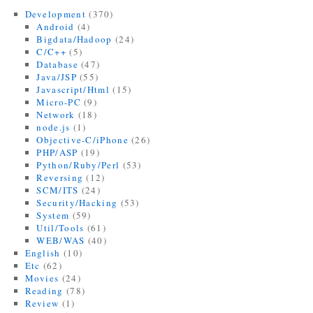
Development
(370)
Android
(4)
Bigdata/Hadoop
(24)
C/C++
(5)
Database
(47)
Java/JSP
(55)
Javascript/Html
(15)
Micro-PC
(9)
Network
(18)
node.js
(1)
Objective-C/iPhone
(26)
PHP/ASP
(19)
Python/Ruby/Perl
(53)
Reversing
(12)
SCM/ITS
(24)
Security/Hacking
(53)
System
(59)
Util/Tools
(61)
WEB/WAS
(40)
English
(10)
Etc
(62)
Movies
(24)
Reading
(78)
Review
(1)