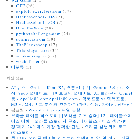
War Game
(275)
CTF
(26)
exploit-exercises.com
(17)
HackerSchool-FHZ
(21)
HackerSchool-LOB
(7)
OverTheWire
(29)
pythonchallenge.com
(24)
suninatas.com
(30)
TheBlacksheep
(17)
Thisislegal.com
(35)
webhacking.kr
(63)
wechall.net
(6)
미분류
(3)
최신 댓글
AI 뉴스 - Grok-4, Kimi K2, 오픈AI 위기, Gemini 3.0 pro 소
식, Veo3 업데이트, 바이브코딩 업데이트, AI 브라우저 Comet
등 - Apollo89.comApollo89.com
-
맥북프로 vs 맥북프로,
M3 vs M4, 비교 분석과 추천까지(가격, 성능, 차이점, 장단점)
김교령
-
Wireshark pcap 파일 분할
오라클 테이블 히스토리 | [오라클 기초 강좌] 12 - 테이블스페
이스 이해 - 오라클 스토리지 구조, 테이블스페이스 생성/변
경/제거 240 개의 가장 정확한 답변
-
오라클 실행쿼리 로그
(히스토리)
톱 1507 오라클 테이블 히스토리 업데이트 53 일 전
-
오라클