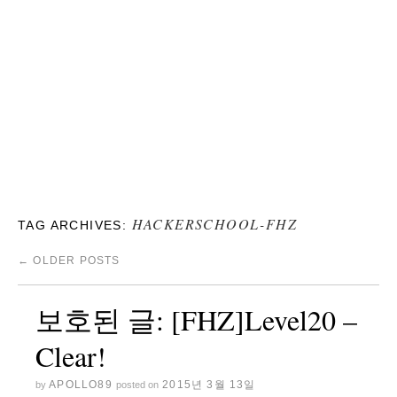
HACKERSCHOOL-FHZ
TAG ARCHIVES:
←
OLDER POSTS
보호된 글: [FHZ]Level20 –
Clear!
APOLLO89
2015년 3월 13일
by
posted on