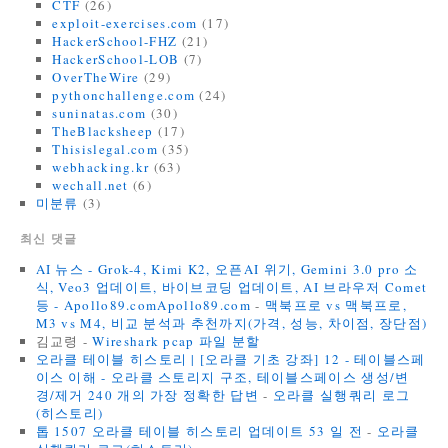
CTF
(26)
exploit-exercises.com
(17)
HackerSchool-FHZ
(21)
HackerSchool-LOB
(7)
OverTheWire
(29)
pythonchallenge.com
(24)
suninatas.com
(30)
TheBlacksheep
(17)
Thisislegal.com
(35)
webhacking.kr
(63)
wechall.net
(6)
미분류
(3)
최신 댓글
AI 뉴스 - Grok-4, Kimi K2, 오픈AI 위기, Gemini 3.0 pro 소
식, Veo3 업데이트, 바이브코딩 업데이트, AI 브라우저 Comet
등 - Apollo89.comApollo89.com
-
맥북프로 vs 맥북프로,
M3 vs M4, 비교 분석과 추천까지(가격, 성능, 차이점, 장단점)
김교령
-
Wireshark pcap 파일 분할
오라클 테이블 히스토리 | [오라클 기초 강좌] 12 - 테이블스페
이스 이해 - 오라클 스토리지 구조, 테이블스페이스 생성/변
경/제거 240 개의 가장 정확한 답변
-
오라클 실행쿼리 로그
(히스토리)
톱 1507 오라클 테이블 히스토리 업데이트 53 일 전
-
오라클