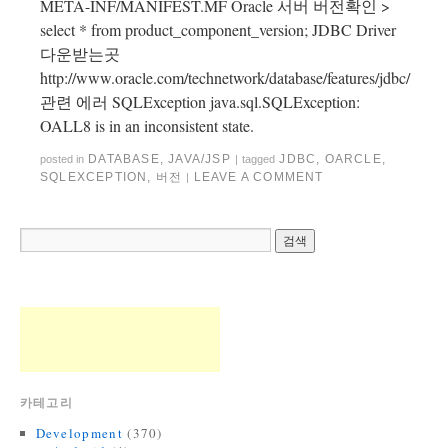
META-INF/MANIFEST.MF Oracle 서버 버전확인 >
select * from product_component_version; JDBC Driver
다운받는곳
http://www.oracle.com/technetwork/database/features/jdbc/
관련 에러 SQLException java.sql.SQLException:
OALL8 is in an inconsistent state.
DATABASE
,
JAVA/JSP
JDBC
,
OARCLE
,
posted in
|
tagged
SQLEXCEPTION
,
버전
LEAVE A COMMENT
|
카테고리
Development
(370)