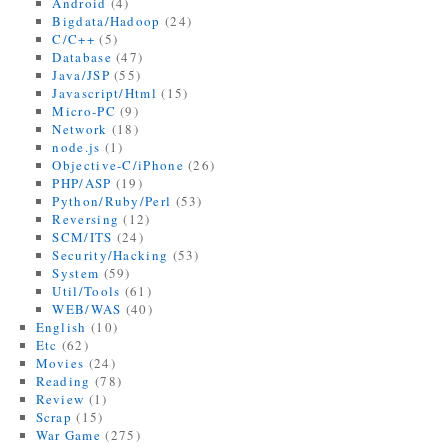
Android
(4)
Bigdata/Hadoop
(24)
C/C++
(5)
Database
(47)
Java/JSP
(55)
Javascript/Html
(15)
Micro-PC
(9)
Network
(18)
node.js
(1)
Objective-C/iPhone
(26)
PHP/ASP
(19)
Python/Ruby/Perl
(53)
Reversing
(12)
SCM/ITS
(24)
Security/Hacking
(53)
System
(59)
Util/Tools
(61)
WEB/WAS
(40)
English
(10)
Etc
(62)
Movies
(24)
Reading
(78)
Review
(1)
Scrap
(15)
War Game
(275)