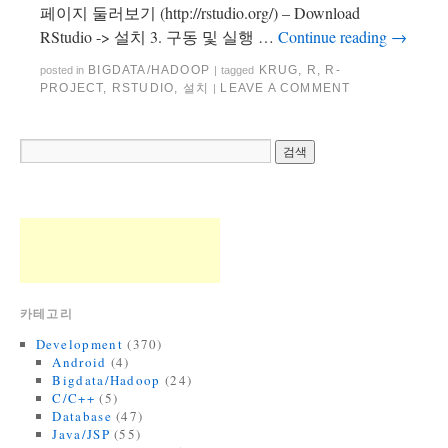
페이지 둘러보기 (http://rstudio.org/) – Download
RStudio -> 설치 3. 구동 및 실행 …
Continue reading
→
BIGDATA/HADOOP
KRUG
,
R
,
R-
posted in
|
tagged
PROJECT
,
RSTUDIO
,
설치
LEAVE A COMMENT
|
카테고리
Development
(370)
Android
(4)
Bigdata/Hadoop
(24)
C/C++
(5)
Database
(47)
Java/JSP
(55)