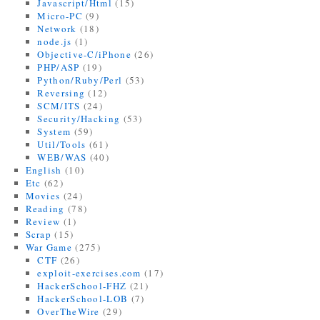
Javascript/Html
(15)
Micro-PC
(9)
Network
(18)
node.js
(1)
Objective-C/iPhone
(26)
PHP/ASP
(19)
Python/Ruby/Perl
(53)
Reversing
(12)
SCM/ITS
(24)
Security/Hacking
(53)
System
(59)
Util/Tools
(61)
WEB/WAS
(40)
English
(10)
Etc
(62)
Movies
(24)
Reading
(78)
Review
(1)
Scrap
(15)
War Game
(275)
CTF
(26)
exploit-exercises.com
(17)
HackerSchool-FHZ
(21)
HackerSchool-LOB
(7)
OverTheWire
(29)