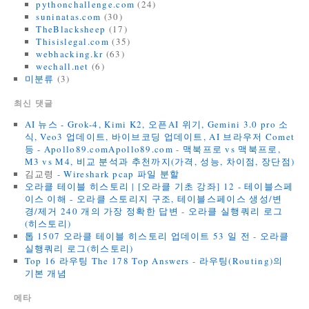
pythonchallenge.com
(24)
suninatas.com
(30)
TheBlacksheep
(17)
Thisislegal.com
(35)
webhacking.kr
(63)
wechall.net
(6)
미분류
(3)
최신 댓글
AI 뉴스 - Grok-4, Kimi K2, 오픈AI 위기, Gemini 3.0 pro 소
식, Veo3 업데이트, 바이브코딩 업데이트, AI 브라우저 Comet
등 - Apollo89.comApollo89.com
-
맥북프로 vs 맥북프로,
M3 vs M4, 비교 분석과 추천까지(가격, 성능, 차이점, 장단점)
김교령
-
Wireshark pcap 파일 분할
오라클 테이블 히스토리 | [오라클 기초 강좌] 12 - 테이블스페
이스 이해 - 오라클 스토리지 구조, 테이블스페이스 생성/변
경/제거 240 개의 가장 정확한 답변
-
오라클 실행쿼리 로그
(히스토리)
톱 1507 오라클 테이블 히스토리 업데이트 53 일 전
-
오라클
실행쿼리 로그(히스토리)
Top 16 라우팅 The 178 Top Answers
-
라우팅(Routing)의
기본 개념
메타