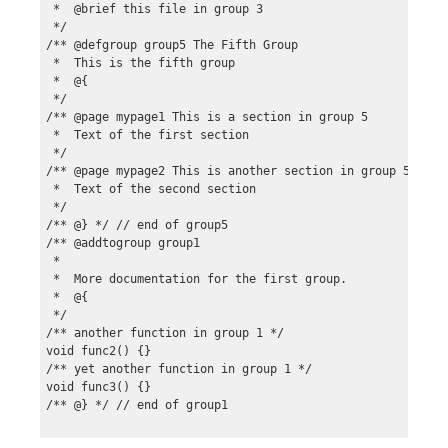
 *  @brief this file in group 3

 */

/** @defgroup group5 The Fifth Group

 *  This is the fifth group

 *  @{

 */

/** @page mypage1 This is a section in group 5

 *  Text of the first section

 */

/** @page mypage2 This is another section in group 5

 *  Text of the second section

 */

/** @} */ // end of group5

/** @addtogroup group1

 *  

 *  More documentation for the first group.

 *  @{

 */

/** another function in group 1 */

void func2() {}

/** yet another function in group 1 */

void func3() {}

/** @} */ // end of group1
