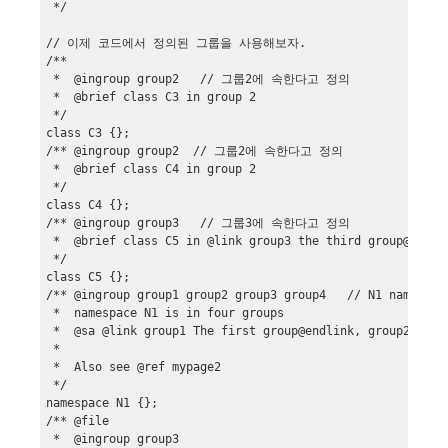
 */

// 이제 코드에서 정의된 그룹을 사용해보자.

/**

 *  @ingroup group2   // 그룹2에 속한다고 정의

 *  @brief class C3 in group 2

 */

class C3 {};

/** @ingroup group2  // 그룹2에 속한다고 정의

 *  @brief class C4 in group 2

 */

class C4 {};

/** @ingroup group3   // 그룹3에 속한다고 정의

 *  @brief class C5 in @link group3 the third group@endlin
 */

class C5 {};

/** @ingroup group1 group2 group3 group4   // N1 n
 *  namespace N1 is in four groups

 *  @sa @link group1 The first group@endlink, group2, grou
 *

 *  Also see @ref mypage2

 */

namespace N1 {};

/** @file

 *  @ingroup group3
