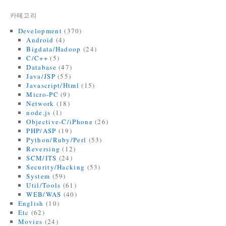
카테고리
Development
(370)
Android
(4)
Bigdata/Hadoop
(24)
C/C++
(5)
Database
(47)
Java/JSP
(55)
Javascript/Html
(15)
Micro-PC
(9)
Network
(18)
node.js
(1)
Objective-C/iPhone
(26)
PHP/ASP
(19)
Python/Ruby/Perl
(53)
Reversing
(12)
SCM/ITS
(24)
Security/Hacking
(53)
System
(59)
Util/Tools
(61)
WEB/WAS
(40)
English
(10)
Etc
(62)
Movies
(24)