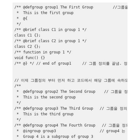
/** @defgroup group1 The First Group         //그룹을 정의

 *  This is the first group

 *  @{

 */

/** @brief class C1 in group 1 */

class C1 {};

/** @brief class C2 in group 1 */

class C2 {};

/** function in group 1 */

void func() {}

/** @} */ // end of group1     // 그룹 정의를 끝냄. 정
// 이제 그룹정의 부터 먼저 하고 코드에서 해당 그룹에 속하도록 해보
/**

 *  @defgroup group2 The Second Group    // 그룹을 정의

 *  This is the second group

 */

/** @defgroup group3 The Third Group   // 그룹을 정의

 *  This is the third group

 */

/** @defgroup group4 The Fourth Group   // 그룹을 정의

 *  @ingroup group3                    // group4 는 g
 *  Group 4 is a subgroup of group 3
