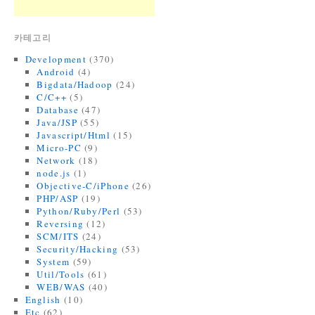
카테고리
Development
(370)
Android
(4)
Bigdata/Hadoop
(24)
C/C++
(5)
Database
(47)
Java/JSP
(55)
Javascript/Html
(15)
Micro-PC
(9)
Network
(18)
node.js
(1)
Objective-C/iPhone
(26)
PHP/ASP
(19)
Python/Ruby/Perl
(53)
Reversing
(12)
SCM/ITS
(24)
Security/Hacking
(53)
System
(59)
Util/Tools
(61)
WEB/WAS
(40)
English
(10)
Etc
(62)