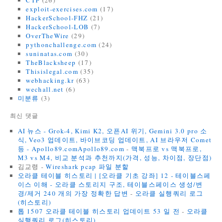
CTF
(26)
exploit-exercises.com
(17)
HackerSchool-FHZ
(21)
HackerSchool-LOB
(7)
OverTheWire
(29)
pythonchallenge.com
(24)
suninatas.com
(30)
TheBlacksheep
(17)
Thisislegal.com
(35)
webhacking.kr
(63)
wechall.net
(6)
미분류
(3)
최신 댓글
AI 뉴스 - Grok-4, Kimi K2, 오픈AI 위기, Gemini 3.0 pro 소
식, Veo3 업데이트, 바이브코딩 업데이트, AI 브라우저 Comet
등 - Apollo89.comApollo89.com
-
맥북프로 vs 맥북프로,
M3 vs M4, 비교 분석과 추천까지(가격, 성능, 차이점, 장단점)
김교령
-
Wireshark pcap 파일 분할
오라클 테이블 히스토리 | [오라클 기초 강좌] 12 - 테이블스페
이스 이해 - 오라클 스토리지 구조, 테이블스페이스 생성/변
경/제거 240 개의 가장 정확한 답변
-
오라클 실행쿼리 로그
(히스토리)
톱 1507 오라클 테이블 히스토리 업데이트 53 일 전
-
오라클
실행쿼리 로그(히스토리)