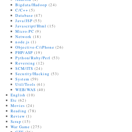
Bigdata/Hadoop
(24)
C/C++
(5)
Database
(47)
Java/JSP
(55)
Javascript/Html
(15)
Micro-PC
(9)
Network
(18)
node.js
(1)
Objective-C/iPhone
(26)
PHP/ASP
(19)
Python/Ruby/Perl
(53)
Reversing
(12)
SCM/ITS
(24)
Security/Hacking
(53)
System
(59)
Util/Tools
(61)
WEB/WAS
(40)
English
(10)
Etc
(62)
Movies
(24)
Reading
(78)
Review
(1)
Scrap
(15)
War Game
(275)